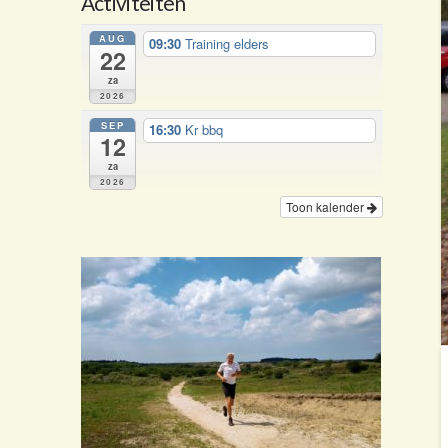
Activiteiten
AUG
09:30
Training elders
22
za
2026
SEP
16:30
Kr bbq
12
za
2026
Toon kalender