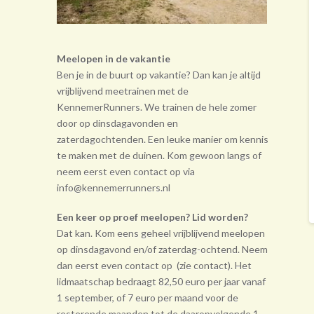
Meelopen in de vakantie
Ben je in de buurt op vakantie? Dan kan je altijd
vrijblijvend meetrainen met de
KennemerRunners. We trainen de hele zomer
door op dinsdagavonden en
zaterdagochtenden. Een leuke manier om kennis
te maken met de duinen. Kom gewoon langs of
neem eerst even contact op via
info@kennemerrunners.nl
Een keer op proef meelopen? Lid worden?
Dat kan. Kom eens geheel vrij­blijvend meelopen
op dinsdagavond en/of zaterdag-ochtend. Neem
dan eerst even contact op (zie contact). Het
lidmaatschap bedraagt 82,50 euro per jaar vanaf
1 september, of 7 euro per maand voor de
resterende maanden tot de daarop­volgende 1