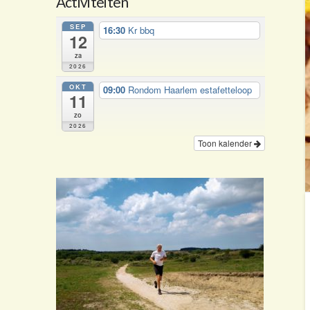
Activiteiten
SEP
16:30
Kr bbq
12
za
2026
OKT
09:00
Rondom Haarlem estafetteloop
11
zo
2026
Toon kalender