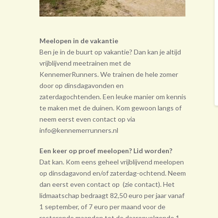
Meelopen in de vakantie
Ben je in de buurt op vakantie? Dan kan je altijd
vrijblijvend meetrainen met de
KennemerRunners. We trainen de hele zomer
door op dinsdagavonden en
zaterdagochtenden. Een leuke manier om kennis
te maken met de duinen. Kom gewoon langs of
neem eerst even contact op via
info@kennemerrunners.nl
Een keer op proef meelopen? Lid worden?
Dat kan. Kom eens geheel vrij­blijvend meelopen
op dinsdagavond en/of zaterdag-ochtend. Neem
dan eerst even contact op (zie contact). Het
lidmaatschap bedraagt 82,50 euro per jaar vanaf
1 september, of 7 euro per maand voor de
resterende maanden tot de daarop­volgende 1