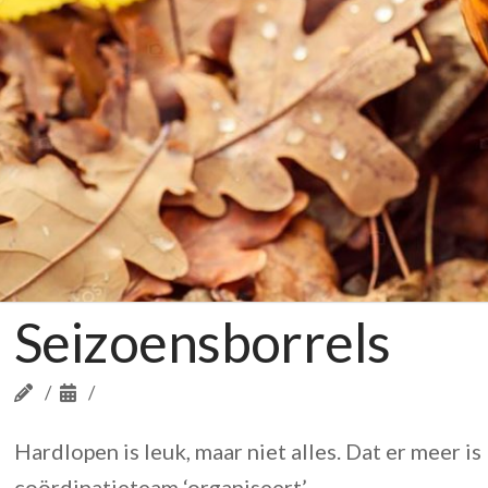
Seizoensborrels
Hardlopen is leuk, maar niet alles. Dat er meer i
coördinatieteam ‘organiseert’.