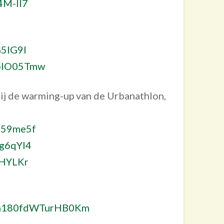
4M-Il7
G5lG9I
OolO05Tmw
ij de warming-up van de Urbanathlon,
g59me5f
xg6qYI4
IHYLKr
=Xn180fdWTurHB0Km