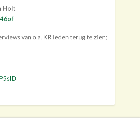
m Holt
y46of
erviews van o.a. KR leden terug te zien;
YP5sID