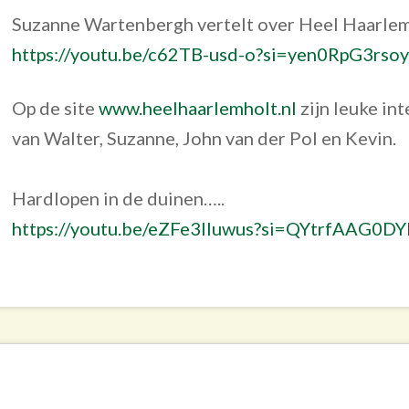
Suzanne Wartenbergh vertelt over Heel Haarle
https://youtu.be/c62TB-usd-o?si=yen0RpG3rso
Op de site
www.heelhaarlemholt.nl
zijn leuke int
van Walter, Suzanne, John van der Pol en Kevin.
Hardlopen in de duinen…..
https://youtu.be/eZFe3Iluwus?si=QYtrfAAG0D