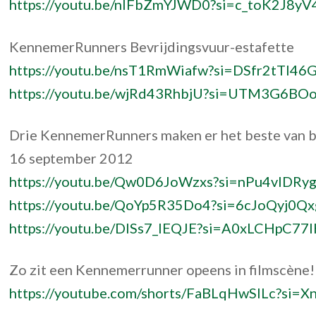
https://youtu.be/nlFbZmYJWD0?si=c_toK2J8yV
KennemerRunners Bevrijdingsvuur-estafette
https://youtu.be/nsT1RmWiafw?si=DSfr2tTl46
https://youtu.be/wjRd43RhbjU?si=UTM3G6B
Drie KennemerRunners maken er het beste van b
16 september 2012
https://youtu.be/Qw0D6JoWzxs?si=nPu4vlDRy
https://youtu.be/QoYp5R35Do4?si=6cJoQyj0Q
https://youtu.be/DISs7_IEQJE?si=A0xLCHpC77
Zo zit een Kennemerrunner opeens in filmscène!
https://youtube.com/shorts/FaBLqHwSILc?si