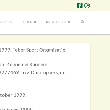
GENDA
LEDEN
KR-ROUTES
1999, Feber Sport Organisatie.
naam KennemerRunners.
8277469 t.n.v. Duintoppers, de
tober 1999.
l uit van 1984: