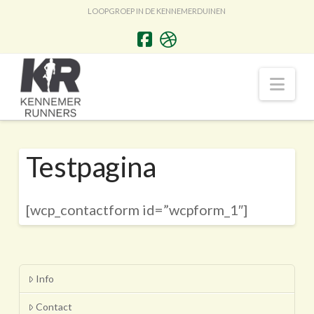
LOOPGROEP IN DE KENNEMERDUINEN
Nav
Testpagina
[wcp_contactform id=”wcpform_1″]
Info
Contact