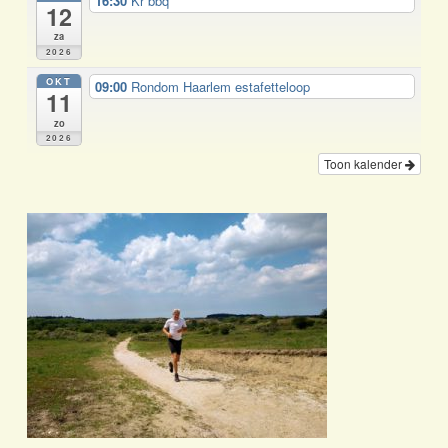
16:30
Kr bbq
12
za
2026
OKT
09:00
Rondom Haarlem estafetteloop
11
zo
2026
Toon kalender