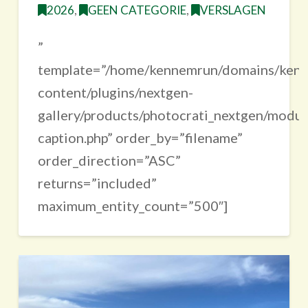
2026
,
GEEN CATEGORIE
,
VERSLAGEN
”
template=”/home/kennemrun/domains/kenne
content/plugins/nextgen-
gallery/products/photocrati_nextgen/modul
caption.php” order_by=”filename”
order_direction=”ASC”
returns=”included”
maximum_entity_count=”500″]