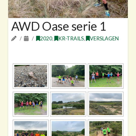
AWD Oase serie 1
2020
,
KR-TRAILS
,
VERSLAGEN