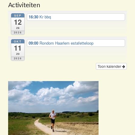
Activiteiten
SEP
16:30
Kr bbq
12
za
2026
OKT
09:00
Rondom Haarlem estafetteloop
11
zo
2026
Toon kalender