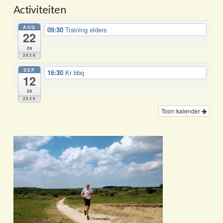
Activiteiten
AUG
09:30
Training elders
22
za
2026
SEP
16:30
Kr bbq
12
za
2026
Toon kalender