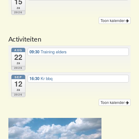
15
za
2026
Toon kalender
Activiteiten
AUG
09:30
Training elders
22
za
2026
SEP
16:30
Kr bbq
12
za
2026
Toon kalender