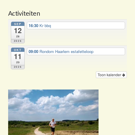
Activiteiten
SEP
16:30
Kr bbq
12
za
2026
OKT
09:00
Rondom Haarlem estafetteloop
11
zo
2026
Toon kalender