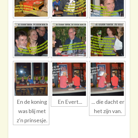
En de koning
En Evert...
... die dacht er
was blij met
het zijn van.
z'n prinsesje.