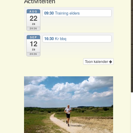
Activiteiten
AUG
09:30
Training elders
22
za
2026
SEP
16:30
Kr bbq
12
za
2026
Toon kalender