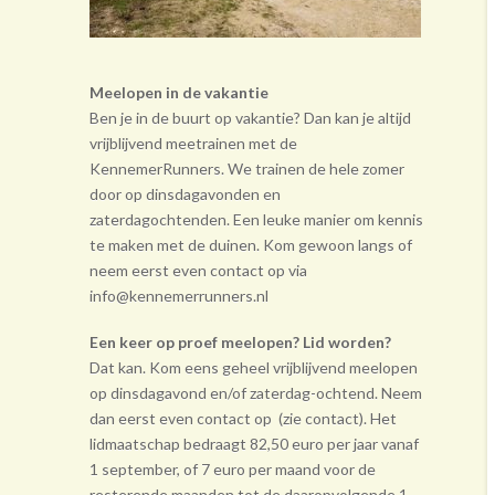
Meelopen in de vakantie
Ben je in de buurt op vakantie? Dan kan je altijd
vrijblijvend meetrainen met de
KennemerRunners. We trainen de hele zomer
door op dinsdagavonden en
zaterdagochtenden. Een leuke manier om kennis
te maken met de duinen. Kom gewoon langs of
neem eerst even contact op via
info@kennemerrunners.nl
Een keer op proef meelopen? Lid worden?
Dat kan. Kom eens geheel vrij­blijvend meelopen
op dinsdagavond en/of zaterdag-ochtend. Neem
dan eerst even contact op (zie contact). Het
lidmaatschap bedraagt 82,50 euro per jaar vanaf
1 september, of 7 euro per maand voor de
resterende maanden tot de daarop­volgende 1