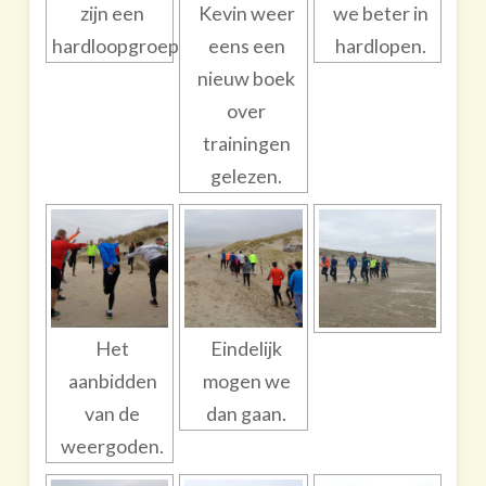
zijn een
Kevin weer
we beter in
hardloopgroep.
eens een
hardlopen.
nieuw boek
over
trainingen
gelezen.
Het
Eindelijk
aanbidden
mogen we
van de
dan gaan.
weergoden.