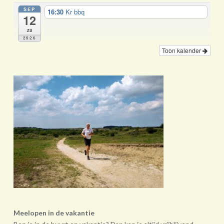
SEP
16:30
Kr bbq
12
za
2026
Toon kalender
Meelopen in de vakantie