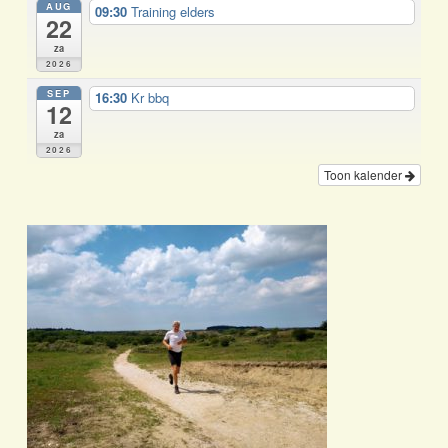
AUG
09:30
Training elders
22
za
2026
SEP
16:30
Kr bbq
12
za
2026
Toon kalender