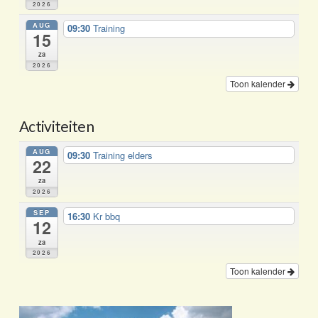
2026
AUG
09:30
Training
15
za
2026
Toon kalender
Activiteiten
AUG
09:30
Training elders
22
za
2026
SEP
16:30
Kr bbq
12
za
2026
Toon kalender