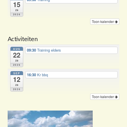
15
za
2026
Toon kalender
Activiteiten
AUG
09:30
Training elders
22
za
2026
SEP
16:30
Kr bbq
12
za
2026
Toon kalender