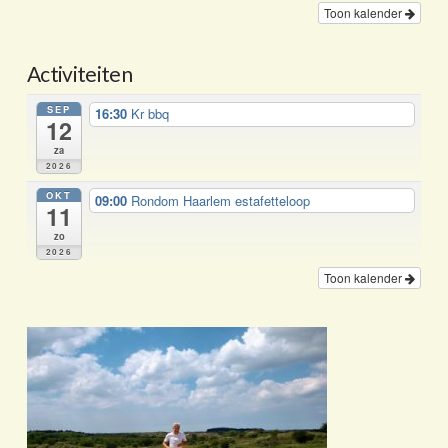
Toon kalender
Activiteiten
SEP
16:30
Kr bbq
12
za
2026
OKT
09:00
Rondom Haarlem estafetteloop
11
zo
2026
Toon kalender