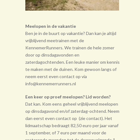
Meelopen in de vakantie
Ben je in de buurt op vakantie? Dan kan je altijd
vrijblijvend meetrainen met de
KennemerRunners. We trainen de hele zomer
door op dinsdagavonden en
zaterdagochtenden. Een leuke manier om kennis
te maken met de duinen. Kom gewoon langs of
neem eerst even contact op via
info@kennemerrunners.nl
Een keer op proef meelopen? Lid worden?
Dat kan. Kom eens geheel vrij­blijvend meelopen
op dinsdagavond en/of zaterdag-ochtend. Neem
dan eerst even contact op (zie contact). Het
lidmaatschap bedraagt 82,50 euro per jaar vanaf
1 september, of 7 euro per maand voor de
resterende maanden tot de daarop­volgende 1