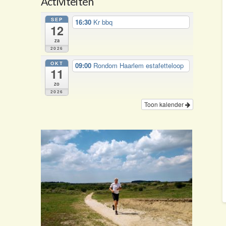
Activiteiten
SEP
16:30
Kr bbq
12
za
2026
OKT
09:00
Rondom Haarlem estafetteloop
11
zo
2026
Toon kalender