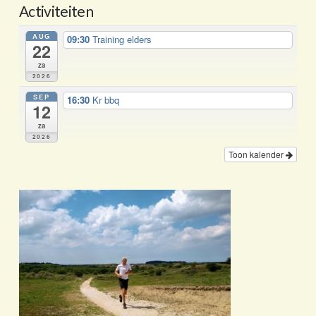
Activiteiten
AUG
09:30
Training elders
22
za
2026
SEP
16:30
Kr bbq
12
za
2026
Toon kalender