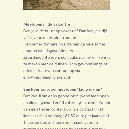
Meelopen in de vakantie
Ben je in de buurt op vakantie? Dan kan je altijd
vrijblijvend meetrainen met de
KennemerRunners. We trainen de hele zomer
door op dinsdagavonden en
zaterdagochtenden. Een leuke manier om kennis
te maken met de duinen. Kom gewoon langs of
neem eerst even contact op via
info@kennemerrunners.nl
Een keer op proef meelopen? Lid worden?
Dat kan. Kom eens geheel vrij­blijvend meelopen
op dinsdagavond en/of zaterdag-ochtend. Neem
dan eerst even contact op (zie contact). Het
lidmaatschap bedraagt 82,50 euro per jaar vanaf
1 september, of 7 euro per maand voor de
resterende maanden tot de daarop­volgende 1