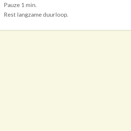
Pauze 1 min.
Rest langzame duurloop.