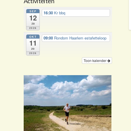
Activiteiten
SEP
16:30
Kr bbq
12
za
2026
OKT
09:00
Rondom Haarlem estafetteloop
11
zo
2026
Toon kalender