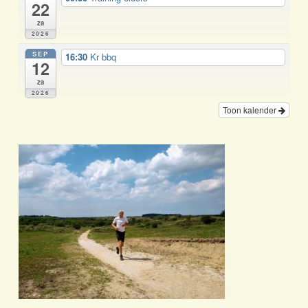
22
za
2026
SEP
16:30
Kr bbq
12
za
2026
Toon kalender