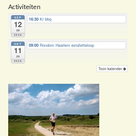
Activiteiten
SEP
16:30
Kr bbq
12
za
2026
OKT
09:00
Rondom Haarlem estafetteloop
11
zo
2026
Toon kalender