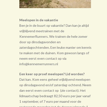
Meelopen in de vakantie
Ben je in de buurt op vakantie? Dan kan je altijd
vrijblijvend meetrainen met de
KennemerRunners. We trainen de hele zomer
door op dinsdagavonden en
zaterdagochtenden. Een leuke manier om kennis
te maken met de duinen. Kom gewoon langs of
neem eerst even contact op via
info@kennemerrunners.nl
Een keer op proef meelopen? Lid worden?
Dat kan. Kom eens geheel vrij­blijvend meelopen
op dinsdagavond en/of zaterdag-ochtend. Neem
dan eerst even contact op (zie contact). Het
lidmaatschap bedraagt 82,50 euro per jaar vanaf
1 september, of 7 euro per maand voor de
resterende maanden tot de daarop­volgende 1