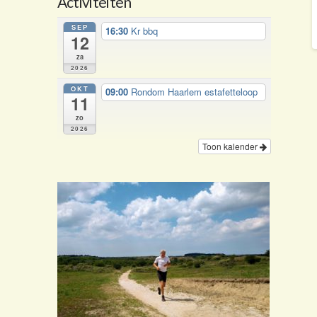
Activiteiten
SEP
16:30
Kr bbq
12
za
2026
OKT
09:00
Rondom Haarlem estafetteloop
11
zo
2026
Toon kalender