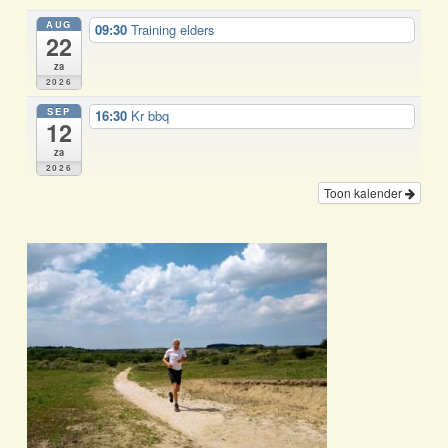
AUG
09:30
Training elders
22
za
2026
SEP
16:30
Kr bbq
12
za
2026
Toon kalender