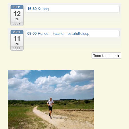
SEP
16:30
Kr bbq
12
za
2026
OKT
09:00
Rondom Haarlem estafetteloop
11
zo
2026
Toon kalender