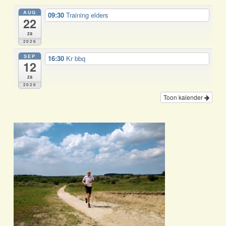
AUG
09:30
Training elders
22
za
2026
SEP
16:30
Kr bbq
12
za
2026
Toon kalender