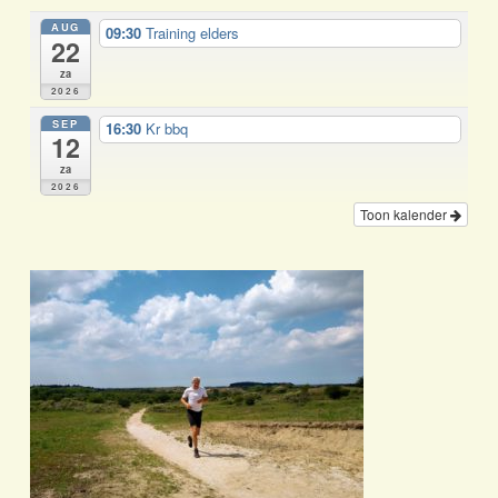
AUG
09:30
Training elders
22
za
2026
SEP
16:30
Kr bbq
12
za
2026
Toon kalender