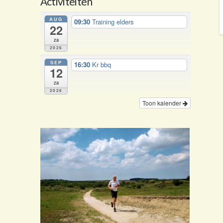
Activiteiten
AUG
09:30
Training elders
22
za
2026
SEP
16:30
Kr bbq
12
za
2026
Toon kalender