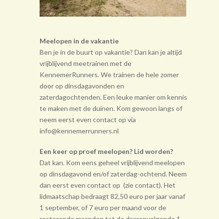
Meelopen in de vakantie
Ben je in de buurt op vakantie? Dan kan je altijd
vrijblijvend meetrainen met de
KennemerRunners. We trainen de hele zomer
door op dinsdagavonden en
zaterdagochtenden. Een leuke manier om kennis
te maken met de duinen. Kom gewoon langs of
neem eerst even contact op via
info@kennemerrunners.nl
Een keer op proef meelopen? Lid worden?
Dat kan. Kom eens geheel vrij­blijvend meelopen
op dinsdagavond en/of zaterdag-ochtend. Neem
dan eerst even contact op (zie contact). Het
lidmaatschap bedraagt 82,50 euro per jaar vanaf
1 september, of 7 euro per maand voor de
resterende maanden tot de daarop­volgende 1