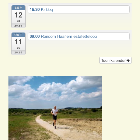
SEP
16:30
Kr bbq
12
za
2026
OKT
09:00
Rondom Haarlem estafetteloop
11
zo
2026
Toon kalender