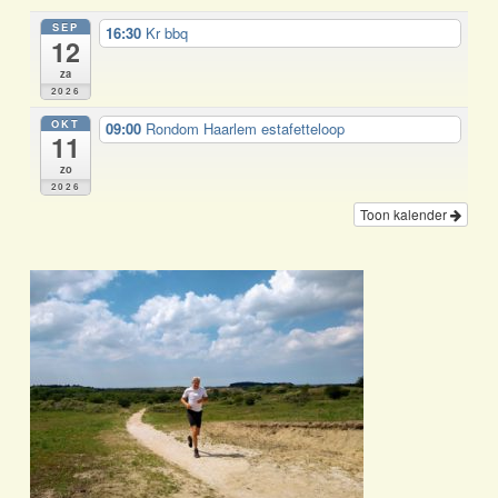
SEP
16:30
Kr bbq
12
za
2026
OKT
09:00
Rondom Haarlem estafetteloop
11
zo
2026
Toon kalender