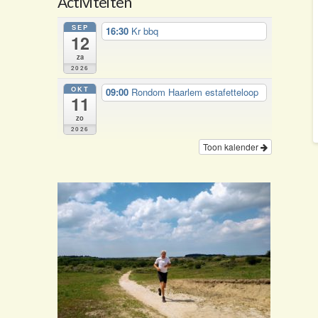
Activiteiten
SEP
16:30
Kr bbq
12
za
2026
OKT
09:00
Rondom Haarlem estafetteloop
11
zo
2026
Toon kalender