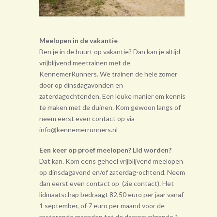
Meelopen in de vakantie
Ben je in de buurt op vakantie? Dan kan je altijd
vrijblijvend meetrainen met de
KennemerRunners. We trainen de hele zomer
door op dinsdagavonden en
zaterdagochtenden. Een leuke manier om kennis
te maken met de duinen. Kom gewoon langs of
neem eerst even contact op via
info@kennemerrunners.nl
Een keer op proef meelopen? Lid worden?
Dat kan. Kom eens geheel vrij­blijvend meelopen
op dinsdagavond en/of zaterdag-ochtend. Neem
dan eerst even contact op (zie contact). Het
lidmaatschap bedraagt 82,50 euro per jaar vanaf
1 september, of 7 euro per maand voor de
resterende maanden tot de daarop­volgende 1