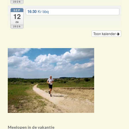
2026
SEP
16:30
Kr bbq
12
za
2026
Toon kalender
Meelopen in de vakantie