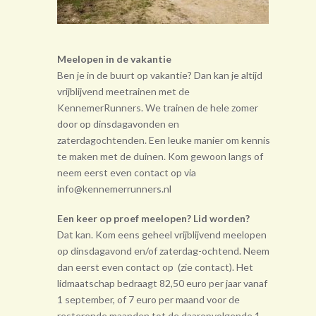
Meelopen in de vakantie
Ben je in de buurt op vakantie? Dan kan je altijd
vrijblijvend meetrainen met de
KennemerRunners. We trainen de hele zomer
door op dinsdagavonden en
zaterdagochtenden. Een leuke manier om kennis
te maken met de duinen. Kom gewoon langs of
neem eerst even contact op via
info@kennemerrunners.nl
Een keer op proef meelopen? Lid worden?
Dat kan. Kom eens geheel vrij­blijvend meelopen
op dinsdagavond en/of zaterdag-ochtend. Neem
dan eerst even contact op (zie contact). Het
lidmaatschap bedraagt 82,50 euro per jaar vanaf
1 september, of 7 euro per maand voor de
resterende maanden tot de daarop­volgende 1