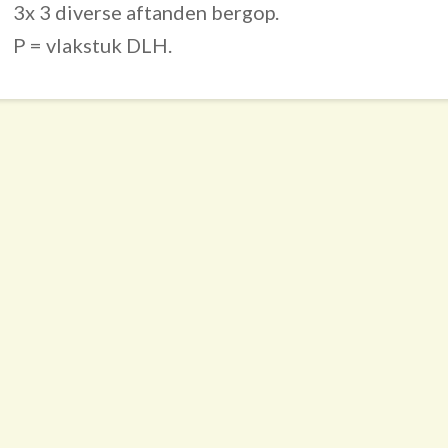
3x 3 diverse aftanden bergop.
P = vlakstuk DLH.