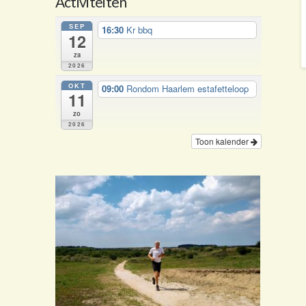
Activiteiten
SEP
16:30
Kr bbq
12
za
2026
OKT
09:00
Rondom Haarlem estafetteloop
11
zo
2026
Toon kalender