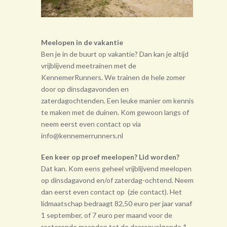
Meelopen in de vakantie
Ben je in de buurt op vakantie? Dan kan je altijd
vrijblijvend meetrainen met de
KennemerRunners. We trainen de hele zomer
door op dinsdagavonden en
zaterdagochtenden. Een leuke manier om kennis
te maken met de duinen. Kom gewoon langs of
neem eerst even contact op via
info@kennemerrunners.nl
Een keer op proef meelopen? Lid worden?
Dat kan. Kom eens geheel vrij­blijvend meelopen
op dinsdagavond en/of zaterdag-ochtend. Neem
dan eerst even contact op (zie contact). Het
lidmaatschap bedraagt 82,50 euro per jaar vanaf
1 september, of 7 euro per maand voor de
resterende maanden tot de daarop­volgende 1