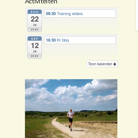
Activiteiten
AUG
09:30
Training elders
22
za
2026
SEP
16:30
Kr bbq
12
za
2026
Toon kalender