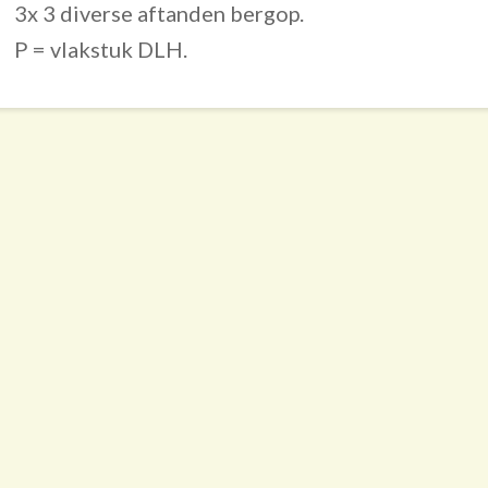
3x 3 diverse aftanden bergop.
P = vlakstuk DLH.