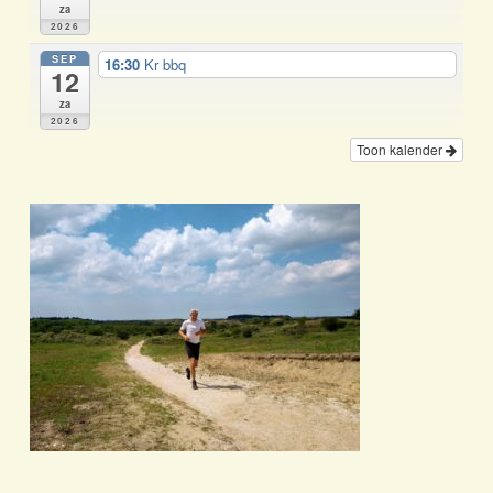
za
2026
SEP
16:30
Kr bbq
12
za
2026
Toon kalender