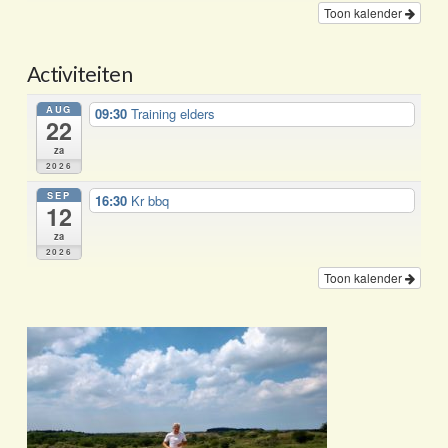
Toon kalender
Activiteiten
AUG
09:30
Training elders
22
za
2026
SEP
16:30
Kr bbq
12
za
2026
Toon kalender